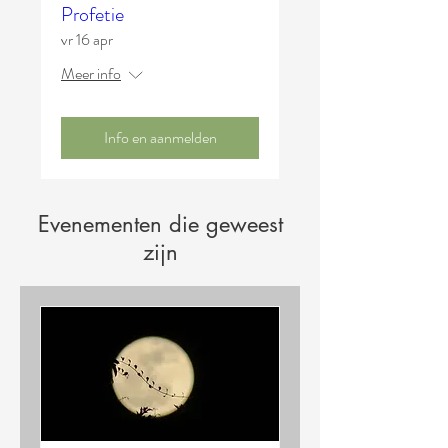
Profetie
vr 16 apr
Meer info
Info en aanmelden
Evenementen die geweest
zijn