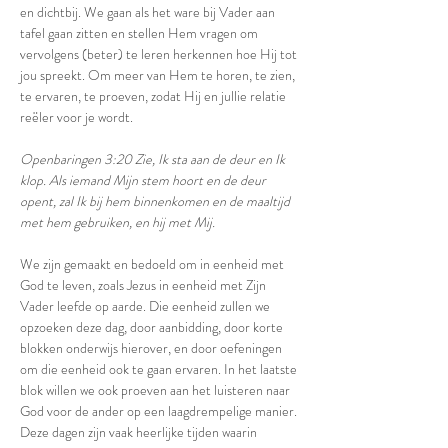
en dichtbij. We gaan als het ware bij Vader aan 
tafel gaan zitten en stellen Hem vragen om 
vervolgens (beter) te leren herkennen hoe Hij tot 
jou spreekt. Om meer van Hem te horen, te zien, 
te ervaren, te proeven, zodat Hij en jullie relatie 
reëler voor je wordt. 
Openbaringen 3:20 Zie, Ik sta aan de deur en Ik 
klop. Als iemand Mijn stem hoort en de deur 
opent, zal Ik bij hem binnenkomen en de maaltijd 
met hem gebruiken, en hij met Mij. 
We zijn gemaakt en bedoeld om in eenheid met 
God te leven, zoals Jezus in eenheid met Zijn 
Vader leefde op aarde. Die eenheid zullen we 
opzoeken deze dag, door aanbidding, door korte 
blokken onderwijs hierover, en door oefeningen 
om die eenheid ook te gaan ervaren. In het laatste 
blok willen we ook proeven aan het luisteren naar 
God voor de ander op een laagdrempelige manier. 
Deze dagen zijn vaak heerlijke tijden waarin 