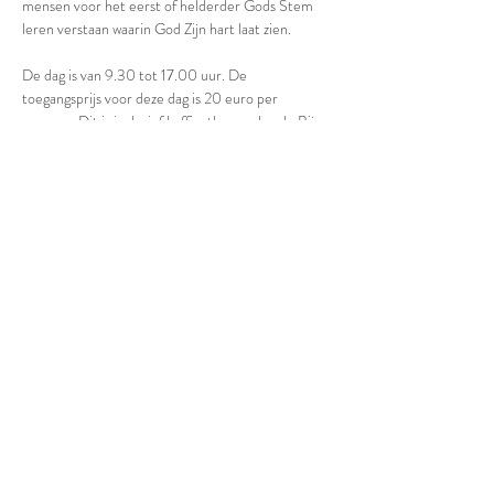
mensen voor het eerst of helderder Gods Stem 
leren verstaan waarin God Zijn hart laat zien. 
De dag is van 9.30 tot 17.00 uur. De 
toegangsprijs voor deze dag is 20 euro per 
persoon. Dit is inclusief koffie, thee en lunch. Bij 
aanmelding ontvang je een bevestigingsmail met 
gegevens om te betalen. Als je deze mail niet 
ontvangt, kijk dan even tussen je Spam. Als je daar 
niks vindt, neem dan even contact met ons op. Je 
aanmelding is namelijk pas definitief als je betaald 
hebt. Als de kosten een probleem voor je zijn, 
neem ook dan gerust contact met ons op, dan 
kijken we samen naar wat wel mogelijk is.
Deze dag is de vereiste basis onder de 
Toerustingsdagen Profetie in maart.