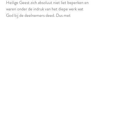
Heilige Geest zich absoluut niet liet beperken en 
waren onder de indruk van het diepe werk wat 
God bij de deelnemers deed. Dus met 
verwachting organiseren we het opnieuw op deze 
manier.
Een middag van 13.00 tot 17.00 uur, met 2 
sessies onderwijs, bediening om Gods Liefde 
daadwerkelijk te ontvangen, tijden van aanbidding 
en vooral veel proeven en genieten van hoe goed 
onze God is. 
De entree voor deze middag is gratis, net als de 
koffie en thee. Je zult de mogelijkheid krijgen om 
te zaaien in wat we doen binnen Sons and 
Daughters.
Deel deze meeting