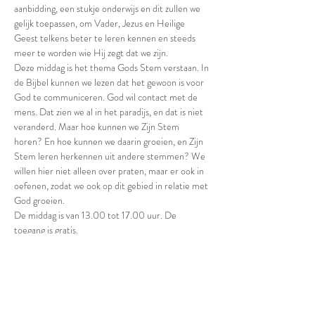
aanbidding, een stukje onderwijs en dit zullen we 
gelijk toepassen, om Vader, Jezus en Heilige 
Geest telkens beter te leren kennen en steeds 
meer te worden wie Hij zegt dat we zijn. 
Deze middag is het thema Gods Stem verstaan. In 
de Bijbel kunnen we lezen dat het gewoon is voor 
God te communiceren. God wil contact met de 
mens. Dat zien we al in het paradijs, en dat is niet 
veranderd. Maar hoe kunnen we Zijn Stem 
horen? En hoe kunnen we daarin groeien, en Zijn 
Stem leren herkennen uit andere stemmen? We 
willen hier niet alleen over praten, maar er ook in 
oefenen, zodat we ook op dit gebied in relatie met 
God groeien. 
De middag is van 13.00 tot 17.00 uur. De 
toegang is gratis.
Deze middag valt onder religieuze bijeenkomsten 
en we vragen niet om een QR code of negatieve 
test. Natuurlijk willen we hier wel verstandig mee 
omgaan. Mocht je ziek zijn of covid symptomen 
hebben dan verzoeken we je om af te zien van 