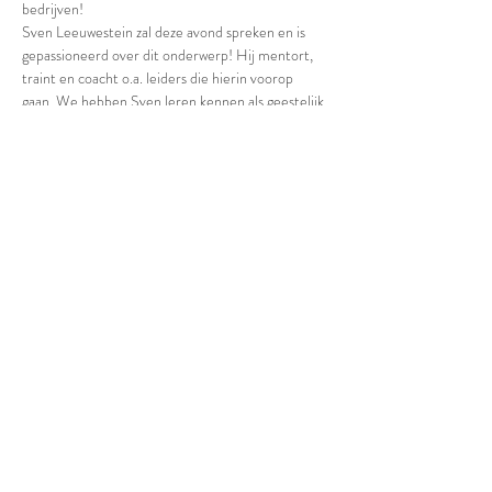
bedrijven!
Sven Leeuwestein zal deze avond spreken en is 
gepassioneerd over dit onderwerp! Hij mentort, 
traint en coacht o.a. leiders die hierin voorop 
gaan. We hebben Sven leren kennen als geestelijk 
adviseur met een groot geloof hiervoor, met een 
scherpe afstemming op wat God zegt, en een 
brede wijsheid die hij dienend toepast in jouw 
situatie. Sven zal niet alleen over dit onderwerp 
praten maar het ook praktisch maken voor ons 
dagelijks leven.
Om 18.30 uur is er inloop met koffie en thee en 
we starten om 19.00 uur. De entree voor deze 
avond is gratis, net als de koffie en thee. Je zult 
deze avond de mogelijkheid krijgen om te zaaien 
in wat we doen binnen Sons and Daughters.
Deel deze meeting